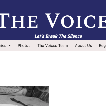
The Voic
Let’s Break The Silence
ries
Photos
The Voices Team
About Us
Regi