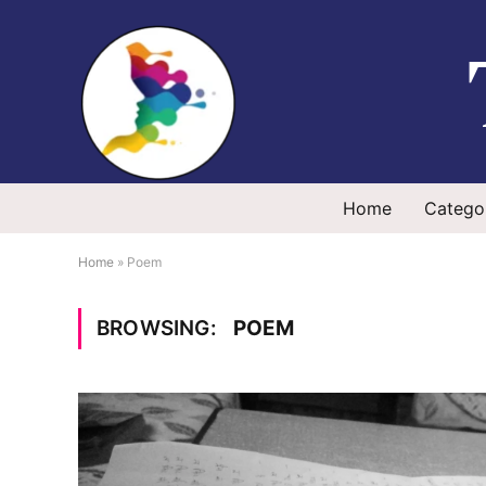
Home
Catego
Home
»
Poem
BROWSING:
POEM