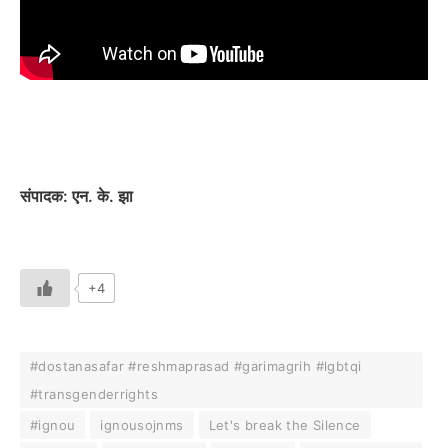
संपादक: एन. के. झा
+4
#dostanasafar #reshmaprasad #garimagrih #lgbtqi
#transgenderrights
#ignou
ignousojnms
Let's break the Silence