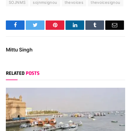
SOJNMS
sojnmsignou
thevoices
thevoicesignou
Facebook
Twitter
Pinterest
LinkedIn
Tumblr
Email
Mittu Singh
RELATED
POSTS