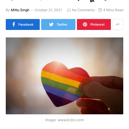
By
Mittu Singh
October 31, 2021
No Comments
4 Mins Read
Facebook
Twitter
Pinterest
Image: www.bcbs.com